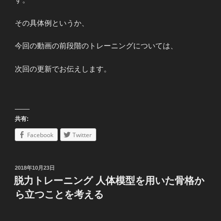
その具体例というか、
今回の動画の前段階のトレーニングについては、
次回の更新でお伝えします。
共有:
Facebook
Twitter
投
2018年10月23日
稿
脱力トレーニング 人体模型を用いた骨格か
日:
ら立つことを考える