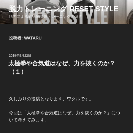
コ
脱力トレーニング RESET STYLE
ン
脱力による武術的身体トレーニングの研究
テ
ン
ツ
投稿者:
WATARU
へ
ス
キ
投
2019年8月22日
ッ
稿
太極拳や合気道はなぜ、力を抜くのか？
日:
プ
（１）
久しぶりの投稿となります、ワタルです。
今回は「太極拳や合気道はなぜ、力を抜くのか？」につ
いて考えてみます。