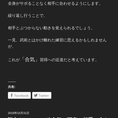
全身がサボることなく相手に合わせるようにします。
繰り返し行うことで、
相手とぶつからない動きを覚えられるでしょう。
一見、武術とはかけ離れた練習に思えるかもしれません
が、
「合気」
これが
習得への近道だと考えています。
共有:
Facebook
Twitter
投
2018年10月31日
稿