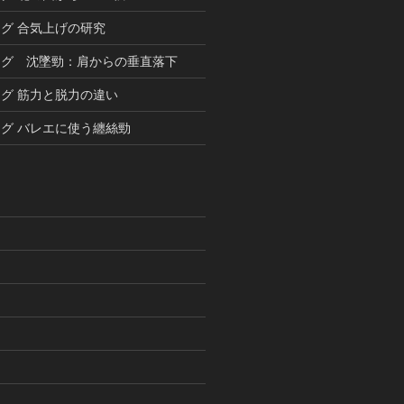
グ 合気上げの研究
ング 沈墜勁：肩からの垂直落下
グ 筋力と脱力の違い
グ バレエに使う纏絲勁