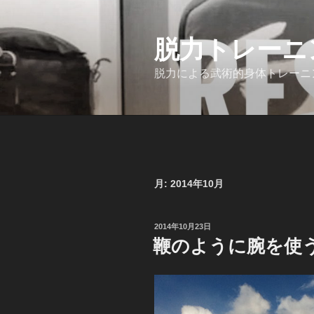
コ
ン
脱力トレーニング
テ
ン
脱力による武術的身体トレーニ
ツ
へ
ス
キ
ッ
プ
月:
2014年10月
投
2014年10月23日
稿
鞭のように腕を使
日: