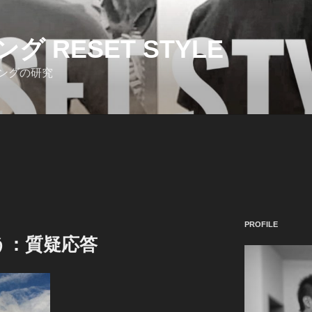
 RESET STYLE
ングの研究
PROFILE
う：質疑応答