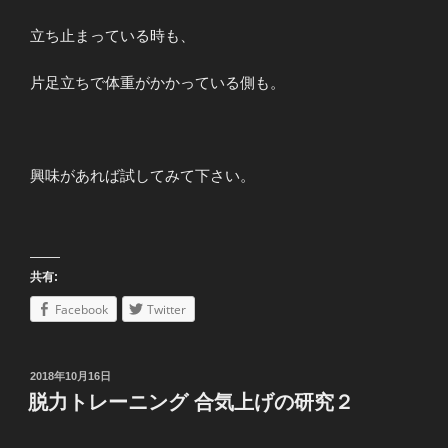
立ち止まっている時も、
片足立ちで体重がかかっている側も。
興味があれば試してみて下さい。
共有:
Facebook
Twitter
投
2018年10月16日
稿
脱力トレーニング 合気上げの研究２
日: