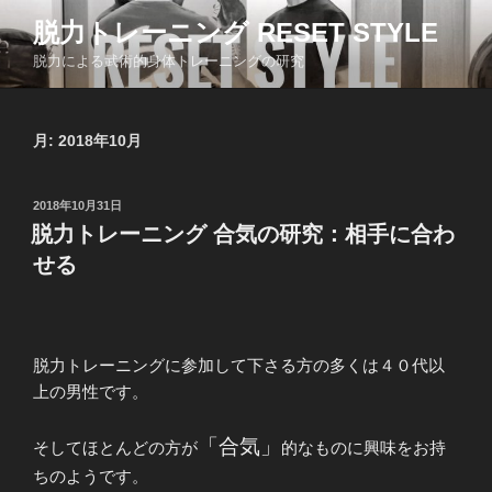
コ
脱力トレーニング RESET STYLE
ン
脱力による武術的身体トレーニングの研究
テ
ン
ツ
月:
2018年10月
へ
ス
キ
投
2018年10月31日
ッ
稿
脱力トレーニング 合気の研究：相手に合わ
日:
プ
せる
脱力トレーニングに参加して下さる方の多くは４０代以
上の男性です。
「合気」
そしてほとんどの方が
的なものに興味をお持
ちのようです。