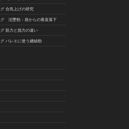
グ 合気上げの研究
ング 沈墜勁：肩からの垂直落下
グ 筋力と脱力の違い
グ バレエに使う纏絲勁