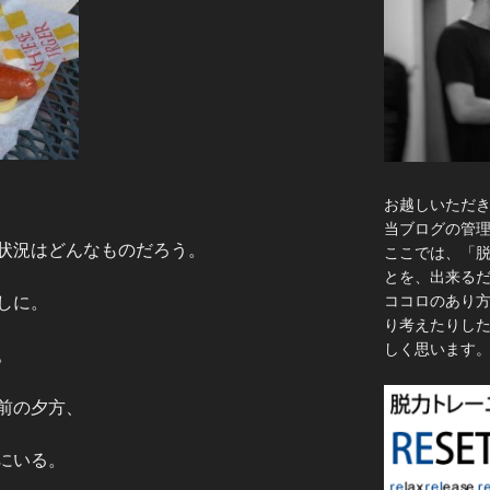
お越しいただ
当ブログの管
状況はどんなものだろう。
ここでは、「
とを、出来る
ココロのあり
しに。
り考えたりし
しく思います
。
前の夕方、
にいる。