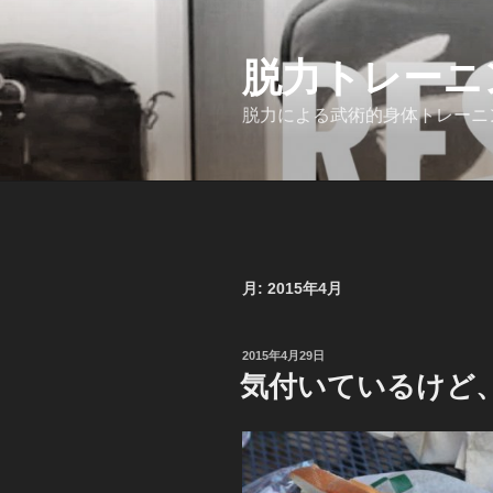
コ
ン
脱力トレーニング
テ
ン
脱力による武術的身体トレーニ
ツ
へ
ス
キ
ッ
プ
月:
2015年4月
投
2015年4月29日
稿
気付いているけど
日: