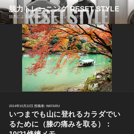
コ
脱力トレーニング RESET STYLE
ン
脱力による武術的身体トレーニングの研究
テ
ン
ツ
へ
ス
キ
ッ
プ
投
2014年10月22日
投稿者:
WATARU
稿
いつまでも山に登れるカラダでい
日:
るために（膝の痛みを取る）：
10/21修練メモ