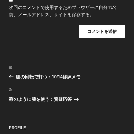
次回のコメントで使用するためブラウザーに自分の名
前、メールアドレス、サイトを保存する。
投
過
前
稿
去
腰の回転で打つ：10/14修練メモ
ナ
の
ビ
投
次
次
稿
ゲ
の
鞭のように腕を使う：質疑応答
投
ー
稿
シ
ョ
PROFILE
ン