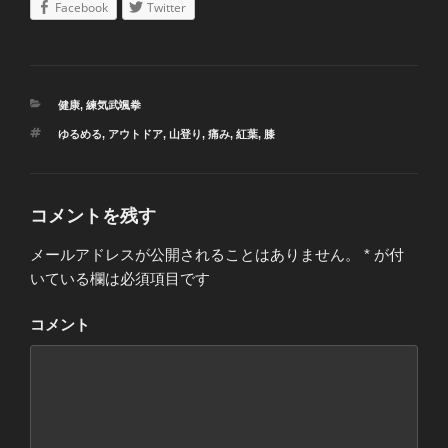
Facebook
Twitter
カ
健康
,
練気武颯拳
テ
タ
ゆるめる
,
アウトドア
,
山登り
,
痛み
,
紅葉
,
膝
ゴ
グ
リ
ー
コメントを残す
メールアドレスが公開されることはありません。
*
が付
いている欄は必須項目です
コメント