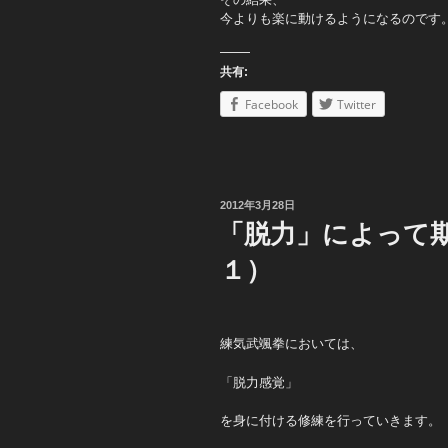
今よりも楽に動けるようになるのです
共有:
Facebook
Twitter
投
2012年3月28日
稿
「脱力」によって
日:
１）
練気武颯拳においては、
「脱力感覚」
を身に付ける修練を行っていきます。