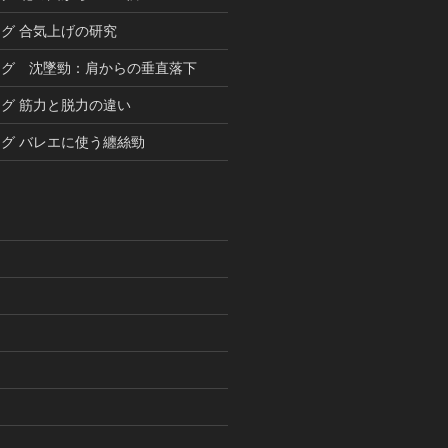
グ 合気上げの研究
ング 沈墜勁：肩からの垂直落下
グ 筋力と脱力の違い
グ バレエに使う纏絲勁