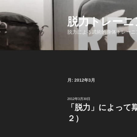
コ
ン
脱力トレーニング
テ
ン
脱力による武術的身体トレーニ
ツ
へ
ス
キ
ッ
プ
月:
2012年3月
投
2012年3月30日
稿
「脱力」によって
日:
２）