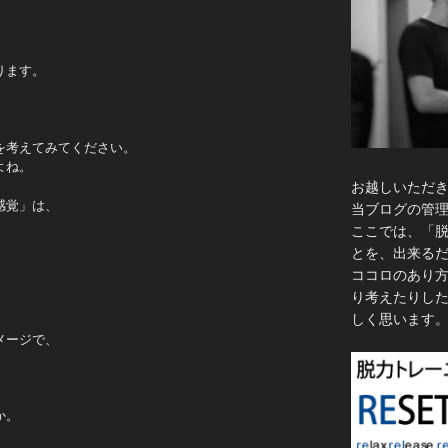
ります。
。
を考えてみてください。
よね。
お越しいただ
感覚」は、
当ブログの管
ここでは、「
とを、出来る
ココロのあり
り考えたりし
しく思います
メージで、
か。