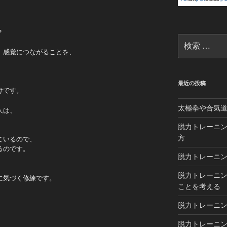
？
検
索:
」感覚につながることを、
、
最近の投稿
けです。
太極拳や合気
人は、
脱力トレーニン
方
ているので、
るのです。
脱力トレーニン
脱力トレーニン
に気づく修練です。
ことを考える
脱力トレーニン
脱力トレーニング