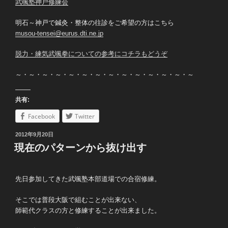
武颯塾神戸修練会
明石～神戸で鍼灸・整体の往診をご希望の方はこちら
musou-tensei@eurus.dti.ne.jp
脱力・練気武颯拳についての参考にコチラもどうぞ
～・～・～・～・～・～・～・～・～・～・～・～・～・～
共有:
Facebook
Twitter
投
2012年9月20日
稿
現在のパターンから抜け出す
日:
先日参加してきた武颯塾本部道場での合宿修練。
そこでは普段大阪で組むことが出来ない、
師範代クラスの方と修練することが出来ました。