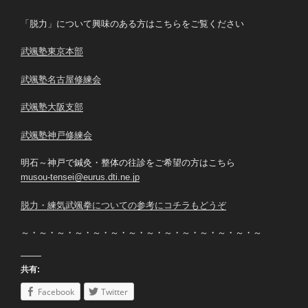
「脱力」について興味のある方はこちらをご覧ください
武颯塾東京本部
武颯塾名古屋修練会
武颯塾大阪支部
武颯塾神戸修練会
明石～神戸で鍼灸・整体の往診をご希望の方はこちら
musou-tensei@eurus.dti.ne.jp
脱力・練気武颯拳についての参考にコチラもどうぞ
～・～・～・～・～・～・～・～・～・～・～・～・～・～
共有:
Facebook
Twitter