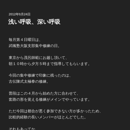
投
2012年9月24日
稿
浅い呼吸、深い呼吸
日:
毎月第４日曜日は、
武颯塾大阪支部集中修練の日。
東京から茂呂師範にお越し頂いて、
朝１０時から夕方５時まで指導してもらいます。
今回の集中修練で印象に残ったのは、
古伝陳式太極拳の修練。
普段はこの４月から始めた方に合わせて、
套路の形を覚える修練がメインでやっています。
ただ今回は都合が悪く参加できない方が多かったため、
比較的経験の長いメンバーがほとんどでした。
それもあってか、