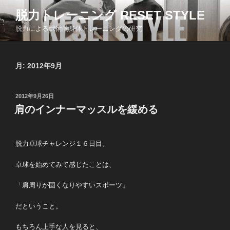
コ
脱力トレーニング RESET STYLE
ン
脱力による武術的身体トレーニングの研究
テ
ン
ツ
月:
2012年9月
へ
ス
キ
投
2012年9月26日
ッ
稿
肩のインナーマッスルを緩める
日:
プ
脱力卓球チャレンジ１６日目。
卓球を始めてみて感じたことは、
「肩周りが固くなりやすいスポーツ」
だということ。
もちろん上手な人を見ると、