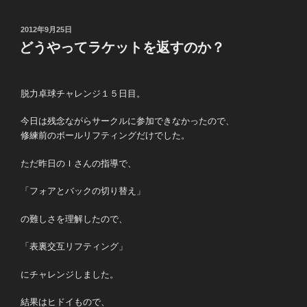
投
2012年9月25日
稿
どうやってラケットを返すのか？
日:
脱力卓球チャレンジ１５日目。
今日は残念ながらサークルに参加できなかったので、
修練前のボールリフティングだけでした。
ただ昨日のＩさんの指導で、
「フォアとバックの切り替え」
の難しさを理解したので、
「表裏交互リフティング」
にチャレンジしました。
結果はヒドイもので、