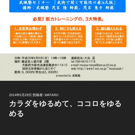
投
2014年5月29日
投稿者:
WATARU
稿
カラダをゆるめて、ココロをゆる
日:
める