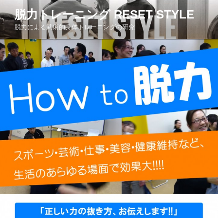
コ
脱力トレーニング RESET STYLE
ン
脱力による武術的身体トレーニングの研究
テ
ン
ツ
へ
ス
キ
ッ
プ