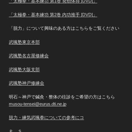
「太極拳・基本練功 第1巻 発勁体得 [DVD]」
「太極拳・基本練功 第2巻 内功推手 [DVD]」
「脱力」について興味のある方はこちらをご覧ください
武颯塾東京本部
武颯塾名古屋修練会
武颯塾大阪支部
武颯塾神戸修練会
明石～神戸で鍼灸・整体の往診をご希望の方はこちら
musou-tensei@eurus.dti.ne.jp
脱力・練気武颯拳についての参考にコ
Ｐ．Ｓ．