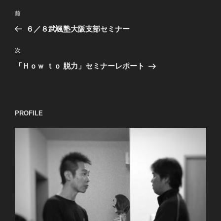
投
過
前
稿
去
６／８武颯塾大阪支部セミナー
ナ
の
ビ
投
次
次
稿
ゲ
の
「Ｈｏｗ ｔｏ 脱力」セミナーレポート
投
ー
稿
シ
ョ
PROFILE
ン