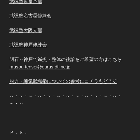
武颯塾東京本部
武颯塾名古屋修練会
武颯塾大阪支部
武颯塾神戸修練会
明石～神戸で鍼灸・整体の往診をご希望の方はこちら
musou-tensei@eurus.dti.ne.jp
脱力・練気武颯拳についての参考にコチラもどうぞ
～・～・～・～・～・～・～・～・～・～・～・～・
～・～
Ｐ．Ｓ．