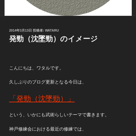
投
2014年3月13日
投稿者:
WATARU
稿
発勁（沈墜勁）のイメージ
日:
こんにちは、ワタルです。
久しぶりのブログ更新となる今日は、
「発勁（沈墜勁）」
という、いかにも武術らしいテーマで書きます。
神戸修練会における最近の修練では、