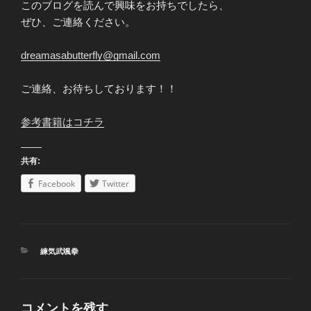
このブログを読んで興味をお持ちでしたら、
ぜひ、ご連絡ください。
dreamasabutterfly@gmail.com
ご連絡、お待ちしております！！
参考書籍はコチラ
共有:
Facebook
Twitter
カ
練気武颯拳
テ
ゴ
リ
ー
コメントを残す