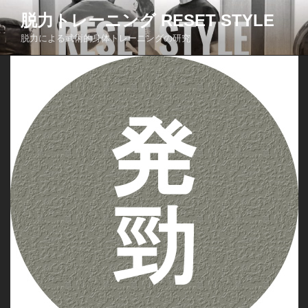
コ
脱力トレーニング RESET STYLE
ン
脱力による武術的身体トレーニングの研究
テ
ン
ツ
へ
ス
キ
ッ
プ