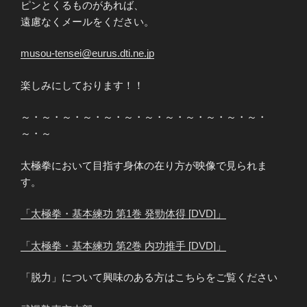
ピンとくるものがあれば、
遠慮なくメールをください。
musou-tensei@eurus.dti.ne.jp
楽しみにしております！！
～・～・～・～・～・～・～・～・～・～・～・～・
～・～
太極拳において目指す身体の在り方が映像で見られま
す。
「太極拳・基本練功 第1巻 発勁体得 [DVD]」
「太極拳・基本練功 第2巻 内功推手 [DVD]」
「脱力」について興味のある方はこちらをご覧ください