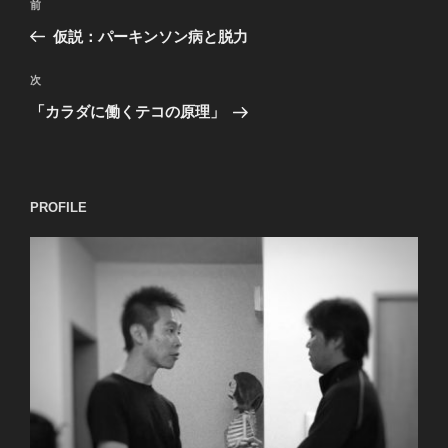
過
前
稿
去
仮説：パーキンソン病と脱力
ナ
の
ビ
投
次
次
稿
ゲ
の
「カラダに働くテコの原理」
投
ー
稿
シ
ョ
PROFILE
ン