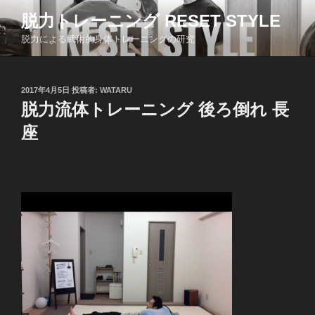
コ
脱力トレーニング RESET STYLE
ン
脱力による武術的身体トレーニングの研究
テ
ン
ツ
投
2017年4月5日
投稿者:
WATARU
へ
稿
脱力流体トレーニング 後ろ倒れ 長
ス
日:
キ
座
ッ
プ