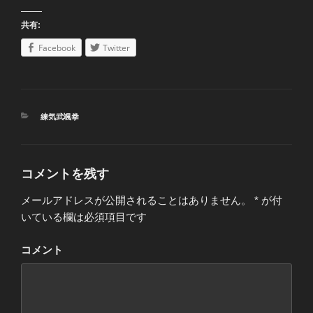
共有:
Facebook
Twitter
カ
練気武颯拳
テ
ゴ
リ
ー
コメントを残す
メールアドレスが公開されることはありません。
*
が付
いている欄は必須項目です
コメント