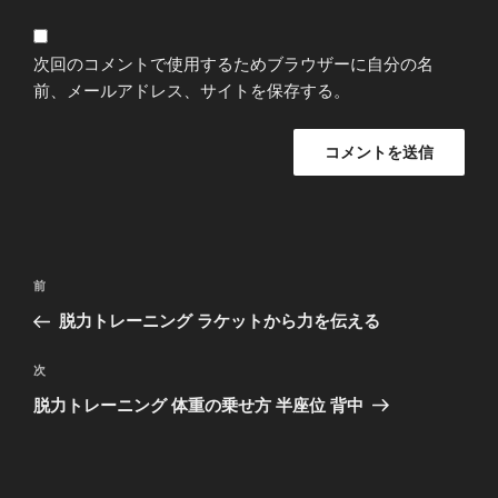
次回のコメントで使用するためブラウザーに自分の名
前、メールアドレス、サイトを保存する。
投
過
前
稿
去
脱力トレーニング ラケットから力を伝える
ナ
の
ビ
投
次
次
稿
ゲ
の
脱力トレーニング 体重の乗せ方 半座位 背中
投
ー
稿
シ
ョ