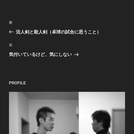
投
過
前
稿
去
活人剣と殺人剣（卓球の試合に思うこと）
ナ
の
ビ
投
次
次
稿
ゲ
の
気付いているけど、気にしない
投
ー
稿
シ
ョ
PROFILE
ン