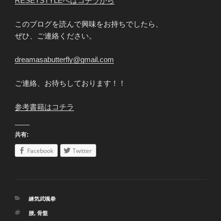
RESETSTYLEへはコチラから
このブログを読んで興味をお持ちでしたら、
ぜひ、ご連絡ください。
dreamasabutterfly@gmail.com
ご連絡、お待ちしております！！
参考書籍はコチラ
共有:
Facebook
Twitter
カ
練気武颯拳
テ
タ
腰
,
骨盤
ゴ