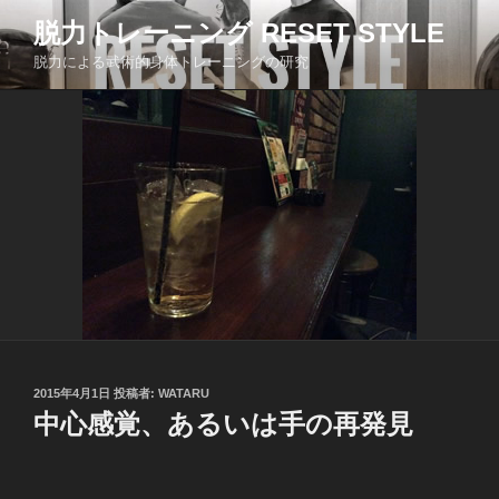
コ
脱力トレーニング RESET STYLE
ン
脱力による武術的身体トレーニングの研究
テ
ン
ツ
へ
ス
キ
ッ
プ
投
2015年4月1日
投稿者:
WATARU
稿
中心感覚、あるいは手の再発見
日: