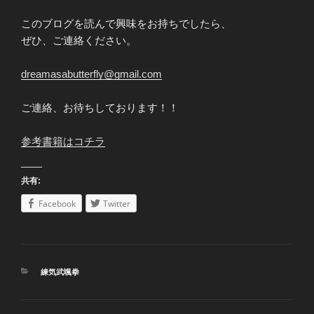
このブログを読んで興味をお持ちでしたら、
ぜひ、ご連絡ください。
dreamasabutterfly@gmail.com
ご連絡、お待ちしております！！
参考書籍はコチラ
共有:
Facebook
Twitter
カ
練気武颯拳
テ
ゴ
リ