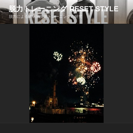
コ
脱力トレーニング RESET STYLE
ン
脱力による武術的身体トレーニングの研究
テ
ン
ツ
へ
ス
キ
ッ
プ