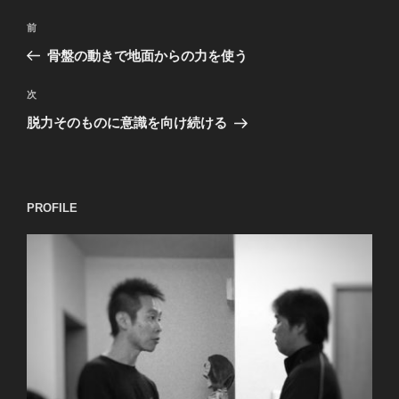
投
過
前
稿
去
骨盤の動きで地面からの力を使う
ナ
の
ビ
投
次
次
稿
ゲ
の
脱力そのものに意識を向け続ける
投
ー
稿
シ
ョ
PROFILE
ン