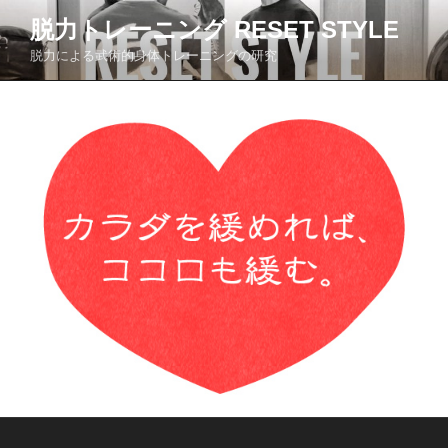
コ
脱力トレーニング RESET STYLE
ン
脱力による武術的身体トレーニングの研究
テ
ン
ツ
へ
ス
キ
ッ
プ