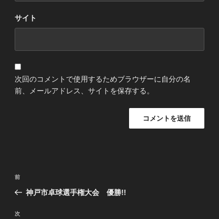
サイト
次回のコメントで使用するためブラウザーに自分の名
前、メールアドレス、サイトを保存する。
投
過
前
稿
去
神戸市卓球選手権大会 優勝!!
ナ
の
ビ
投
次
次