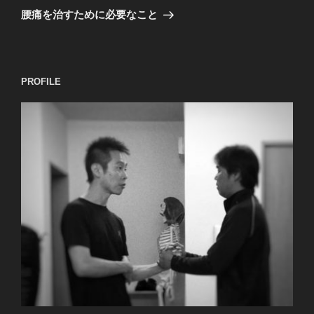
稿
ゲ
の
腰痛を治すために必要なこと
投
ー
稿
シ
ョ
PROFILE
ン