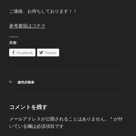
ご連絡、お待ちしております！！
参考書籍はコチラ
共有:
Facebook
Twitter
カ
練気武颯拳
テ
ゴ
リ
ー
コメントを残す
メールアドレスが公開されることはありません。
*
が付
いている欄は必須項目です