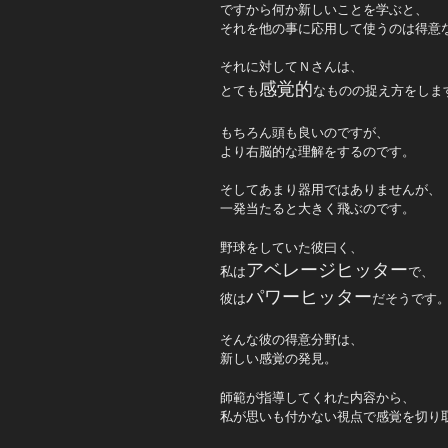
ですから何か新しいことを学ぶと、
それを他の事に応用して使うのは得意
それに対してＮさんは、
感覚的
とても
なものの捉え方をしま
もちろん頭も良いのですが、
より右脳的な理解をするのです。
そしてあまり器用ではありませんが、
一発当たると大きく飛ぶのです。
野球をしていた彼曰く、
アベレージヒッター
私は
で、
パワーヒッター
彼は
だそうです
そんな彼の得意分野は、
新しい感覚の発見。
師範が指導してくれた内容から、
私が思いも付かない視点で感覚を切り