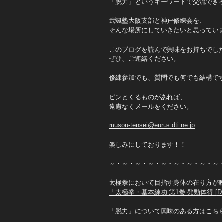
「脱力」というキーワードで交流でき
武颯塾大阪支部と神戸修練会を、
そんな場所にしていきたいと思ってい
このブログを読んで興味をお持ちでし
ぜひ、ご連絡ください。
修練参加でも、質問でも何でも結構で
ピンとくるものがあれば、
遠慮なくメールをください。
musou-tensei@eurus.dti.ne.jp
楽しみにしております！！
～・～・～・～・～・～・～・～・～
太極拳において目指す身体の在り方が
「太極拳・基本練功 第1巻 発勁体得 [D
「脱力」について興味のある方はこち