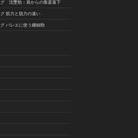
ング 沈墜勁：肩からの垂直落下
グ 筋力と脱力の違い
グ バレエに使う纏絲勁