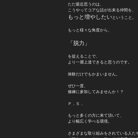
ただ最近思うのは、
こうやってコアな話が出来る仲間を、
もっと増やしたい
ということ。
もっと様々な角度から、
「脱力」
を捉えることで、
より一層上達できると思うのです。
体験だけでもかまいません。
ぜひ一度、
修練に参加してみませんか！？
Ｐ．Ｓ．
もっと多くの方に来て頂いて、
より幅広く学べる環境。
さまざまな取り組みをされている人た