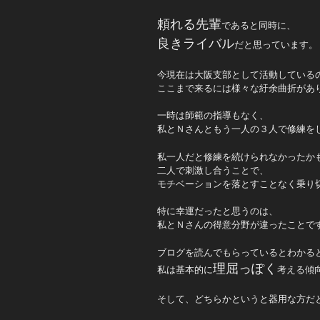
頼れる先輩
であると同時に、
良きライバル
だと思っています。
今現在は大阪支部として活動している
ここまで来るには様々な紆余曲折があ
一時は師範の指導もなく、
私とＮさんともう一人の３人で修練を
私一人だと修練を続けられなかったか
二人で刺激し合うことで、
モチベーションを落とすことなく乗り
特に幸運だったと思うのは、
私とＮさんの得意分野が違ったことで
ブログを読んでもらっているとわかる
理屈っぽく
私は基本的に
考える傾
そして、どちらかというと器用な方だ