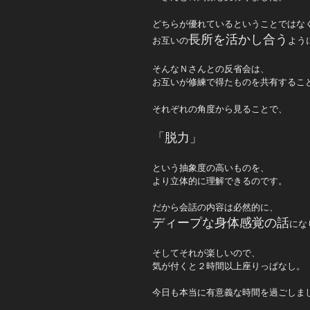
どちらが優れているということではな
長所を活かし合う
お互いの
よう
そんなＮさんとの反省会は、
お互いが修練で得たものを共有するこ
それぞれの角度から見ることで、
「脱力」
という抽象度の高いものを、
より立体的に理解できるのです。
だから会話の内容は必然的に、
ディープな身体感覚の話
にな
そしてそれが楽しいので、
気が付くと２時間以上座りっぱなし。
今日も本当に有意義な時間を過ごしま