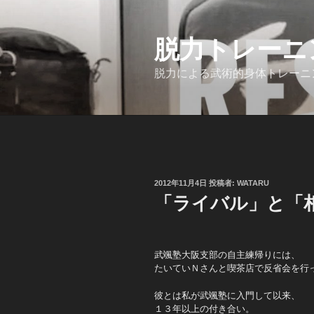
コ
ン
脱力トレーニング
テ
ン
脱力による武術的身体トレーニ
ツ
へ
ス
キ
ッ
プ
投
2012年11月4日
投稿者:
WATARU
稿
「ライバル」と「
日:
武颯塾大阪支部の自主練帰りには、
たいていＮさんと喫茶店で反省会を行
彼とは私が武颯塾に入門して以来、
１３年以上の付き合い。