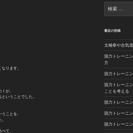
検
索:
最近の投稿
太極拳や合気
脱力トレーニン
方
くなります。
脱力トレーニン
脱力トレーニン
ことを考える
のＩが、
るということでした。
脱力トレーニン
脱力トレーニング
いうことを、
た。
脱力トレーニン
比べて、