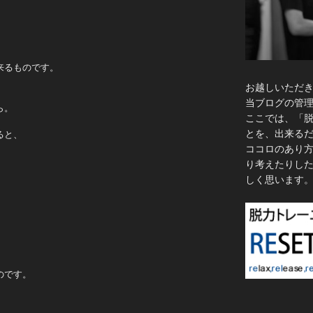
、
来るものです。
お越しいただ
、
当ブログの管
ら。
ここでは、「
とを、出来る
ると、
ココロのあり
り考えたりし
しく思います
、
のです。