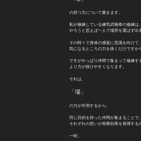
の持つ力について書きます。
私が修練している練気武颯拳の修練は
やろうと思えば一人で場所を選ばず出
その時々で身体の感覚に意識を向けて
気になるところの力を抜くだけですか
ですがやっぱり仲間で集まって修練す
より力が抜けやすくなります。
それは、
「場」
の力が作用するから。
同じ目的を持った仲間が集まることで
それぞれの想いが相乗効果を発揮する
一時、