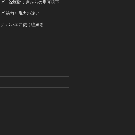
ング 沈墜勁：肩からの垂直落下
グ 筋力と脱力の違い
グ バレエに使う纏絲勁