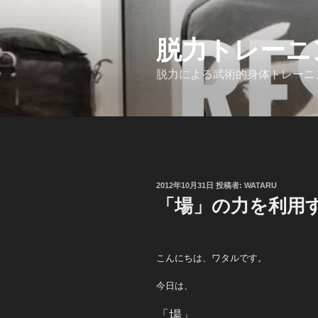
コ
ン
脱力トレーニング
テ
ン
脱力による武術的身体トレーニ
ツ
へ
ス
キ
ッ
プ
投
2012年10月31日
投稿者:
WATARU
稿
「場」の力を利用
日:
こんにちは、ワタルです。
今日は、
「場」