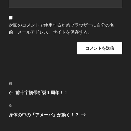
次回のコメントで使用するためブラウザーに自分の名
前、メールアドレス、サイトを保存する。
投
過
前
稿
去
前十字靭帯断裂１周年！！
ナ
の
ビ
投
次
次
稿
ゲ
の
身体の中の「アメーバ」が動く！？
投
ー
稿
シ