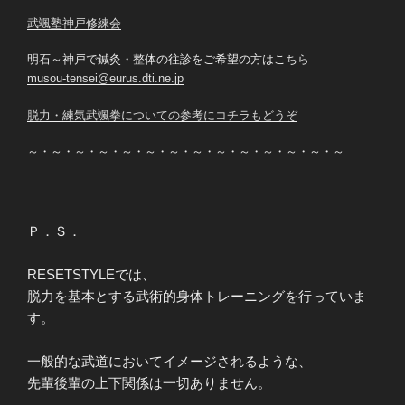
武颯塾神戸修練会
明石～神戸で鍼灸・整体の往診をご希望の方はこちら
musou-tensei@eurus.dti.ne.jp
脱力・練気武颯拳についての参考にコチラもどうぞ
～・～・～・～・～・～・～・～・～・～・～・～・～・～
Ｐ．Ｓ．
RESETSTYLEでは、
脱力を基本とする武術的身体トレーニングを行っていま
す。
一般的な武道においてイメージされるような、
先輩後輩の上下関係は一切ありません。