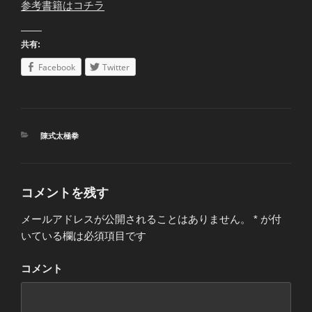
参考書籍はコチラ
共有:
Facebook
Twitter
カ
陳式太極拳
テ
ゴ
リ
ー
コメントを残す
メールアドレスが公開されることはありません。
*
が付
いている欄は必須項目です
コメント