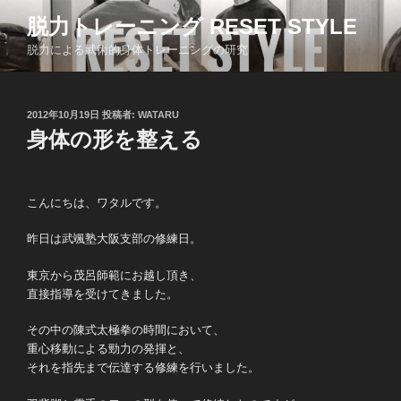
コ
脱力トレーニング RESET STYLE
ン
脱力による武術的身体トレーニングの研究
テ
ン
ツ
投
2012年10月19日
投稿者:
WATARU
へ
稿
身体の形を整える
ス
日:
キ
ッ
こんにちは、ワタルです。
プ
昨日は武颯塾大阪支部の修練日。
東京から茂呂師範にお越し頂き、
直接指導を受けてきました。
その中の陳式太極拳の時間において、
重心移動による勁力の発揮と、
それを指先まで伝達する修練を行いました。