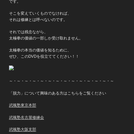
です。
そこを変えていくものでなければ、
それは修練とは呼べないのです。
それでは残念ながら、
太極拳の価値の一部しか受け取れません。
太極拳の本当の価値を知るために、
ぜひ、このDVDを役立ててください！！
～・～・～・～・～・～・～・～・～・～・～・～・～・～
「脱力」について興味のある方はこちらをご覧ください
武颯塾東京本部
武颯塾名古屋修練会
武颯塾大阪支部