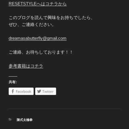
RESETSTYLEへはコチラから
このブログを読んで興味をお持ちでしたら、
ぜひ、ご連絡ください。
dreamasabutterfly@gmail.com
ご連絡、お待ちしております！！
参考書籍はコチラ
共有:
Facebook
Twitter
カ
陳式太極拳
テ