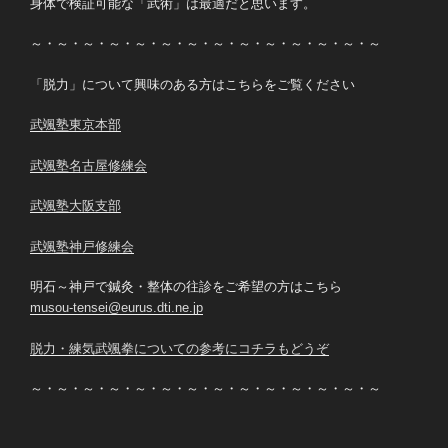
身体で検証可能な「武術」は最適だと思います。
～・～・～・～・～・～・～・～・～・～・～・～・～・～
「脱力」について興味のある方はこちらをご覧ください
武颯塾東京本部
武颯塾名古屋修練会
武颯塾大阪支部
武颯塾神戸修練会
明石～神戸で鍼灸・整体の往診をご希望の方はこちら
musou-tensei@eurus.dti.ne.jp
脱力・練気武颯拳についての参考にコチラもどうぞ
～・～・～・～・～・～・～・～・～・～・～・～・～・～