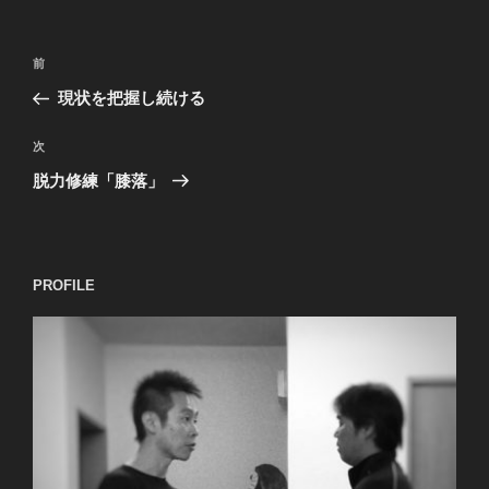
投
過
前
稿
去
現状を把握し続ける
ナ
の
ビ
投
次
次
稿
ゲ
の
脱力修練「膝落」
投
ー
稿
シ
ョ
PROFILE
ン