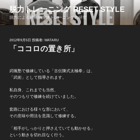
コ
脱力トレーニング RESET STYLE
ン
脱力による武術的身体トレーニングの研究
テ
ン
ツ
投
2012年9月5日
投稿者:
WATARU
へ
稿
「ココロの置き所」
ス
日:
キ
ッ
武颯塾で修練している「古伝陳式太極拳」は、
プ
「武術」として指導されます。
私自身、これまでも当然、
そのつもりで修練を続けていました。
套路における様々な形において、
その意味や用法を意識して修練する。
「相手がしっかりと押さえていても動かせる」
という動きを切れ目なく行う。