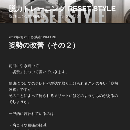
コ
脱力トレーニング RESET STYLE
ン
脱力による武術的身体トレーニングの研究
テ
ン
ツ
投
2012年7月23日
投稿者:
WATARU
へ
稿
姿勢の改善（その２）
ス
日:
キ
ッ
前回に引き続いて、
プ
「姿勢」について書いていきます。
健康についてのテレビや雑誌で取り上げられることの多い「姿勢
改善」ですが、
そのことによって得られるメリットにはどのようなものがあるの
でしょうか。
一般的に言われているのは、
・肩こりや腰痛の軽減