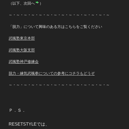
（以下、次回へ
）
～・～・～・～・～・～・～・～・～・～・～・～・～・～
「脱力」について興味のある方はこちらをご覧ください
武颯塾東京本部
武颯塾大阪支部
武颯塾神戸修練会
脱力・練気武颯拳についての参考にコチラもどうぞ
～・～・～・～・～・～・～・～・～・～・～・～・～・～
Ｐ．Ｓ．
RESETSTYLEでは、