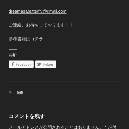
dreamasabutterfly@gmail.com
ご連絡、お待ちしております！！
参考書籍はコチラ
共有:
Facebook
Twitter
カ
健康
テ
ゴ
リ
ー
コメントを残す
メールアドレスが公開されることはありません。
*
が付