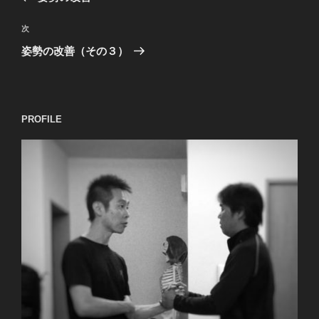
ナ
の
ビ
投
次
次
稿
ゲ
の
姿勢の改善（その３）
投
ー
稿
シ
ョ
PROFILE
ン