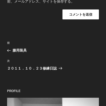
前、メールアドレス、サイトを保存する。
投
過
前
稿
去
膝用装具
ナ
の
ビ
投
次
次
稿
ゲ
の
２０１１．１０．２３修練日誌
投
ー
稿
シ
ョ
PROFILE
ン