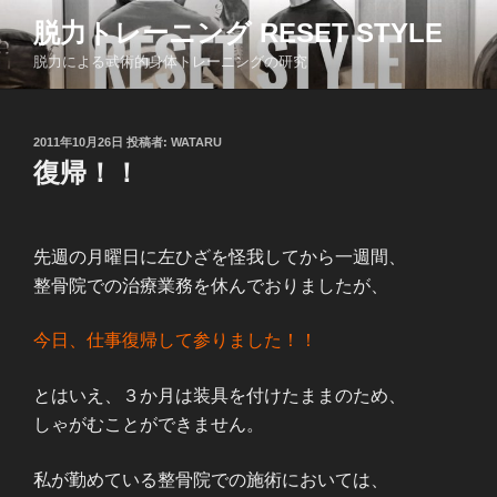
コ
脱力トレーニング RESET STYLE
ン
脱力による武術的身体トレーニングの研究
テ
ン
ツ
投
2011年10月26日
投稿者:
WATARU
へ
稿
復帰！！
ス
日:
キ
ッ
プ
先週の月曜日に左ひざを怪我してから一週間、
整骨院での治療業務を休んでおりましたが、
今日、仕事復帰して参りました！！
とはいえ、３か月は装具を付けたままのため、
しゃがむことができません。
私が勤めている整骨院での施術においては、