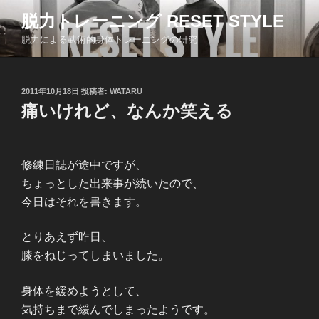
コ
脱力トレーニング RESET STYLE
ン
脱力による武術的身体トレーニングの研究
テ
ン
ツ
投
2011年10月18日
投稿者:
WATARU
へ
稿
痛いけれど、なんか笑える
ス
日:
キ
ッ
プ
修練日誌が途中ですが、
ちょっとした出来事が続いたので、
今日はそれを書きます。
とりあえず昨日、
膝をねじってしまいました。
身体を緩めようとして、
気持ちまで緩んでしまったようです。