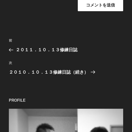
投
過
前
稿
去
２０１１．１０．１３修練日誌
ナ
の
ビ
投
次
次
稿
ゲ
の
２０１０．１０．１３修練日誌（続き）
投
ー
稿
シ
ョ
PROFILE
ン