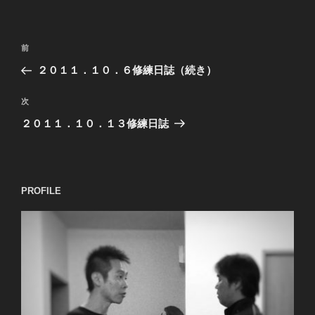
投
過
前
稿
去
２０１１．１０．６修練日誌（続き）
ナ
の
ビ
投
次
次
稿
ゲ
の
２０１１．１０．１３修練日誌
投
ー
稿
シ
ョ
PROFILE
ン