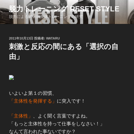
コ
脱力トレーニング RESET STYLE
ン
脱力による武術的身体トレーニングの研究
テ
ン
ツ
投
2011年10月13日
投稿者:
WATARU
へ
稿
刺激と反応の間にある「選択の自
ス
日:
キ
由」
ッ
プ
いよいよ第１の習慣、
「主体性を発揮する」
に突入です！
「主体性」
、よく聞く言葉ですよね。
「もっと主体性を持って仕事をしなさい！」
なんて言われた事ないですか？